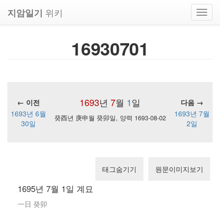
위키
지암일기
Toggl
navig
16930701
1693
년
7
월
1
일
← 이전
다음 →
1693년 6월
1693년 7월
癸酉년 庚申월 癸卯일, 양력 1693-08-02
30일
2일
태그숨기기
원문이미지보기
1695년 7월 1일 계묘
一日 癸卯