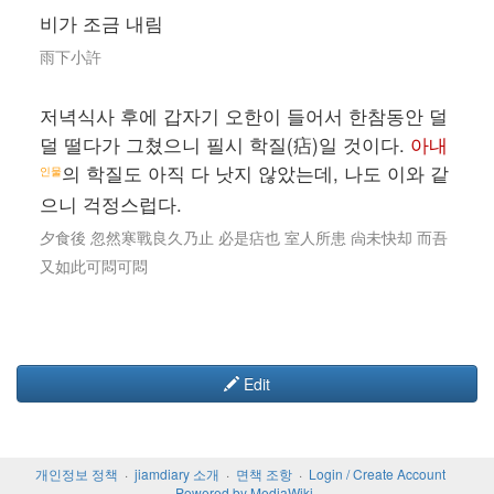
비가 조금 내림
雨下小許
저녁식사 후에 갑자기 오한이 들어서 한참동안 덜
덜 떨다가 그쳤으니 필시 학질(痁)일 것이다.
아내
의 학질도 아직 다 낫지 않았는데, 나도 이와 같
인물
으니 걱정스럽다.
夕食後 忽然寒戰良久乃止 必是痁也 室人所患 尙未快却 而吾
又如此可悶可悶
Edit
개인정보 정책
jiamdiary 소개
면책 조항
Login / Create Account
Powered by MediaWiki