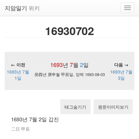
위키
지암일기
Toggl
navig
16930702
1693
년
7
월
2
일
← 이전
다음 →
1693년 7월
1693년 7월
癸酉년 庚申월 甲辰일, 양력 1693-08-03
1일
3일
태그숨기기
원문이미지보기
1693년 7월 2일 갑진
二日 甲辰