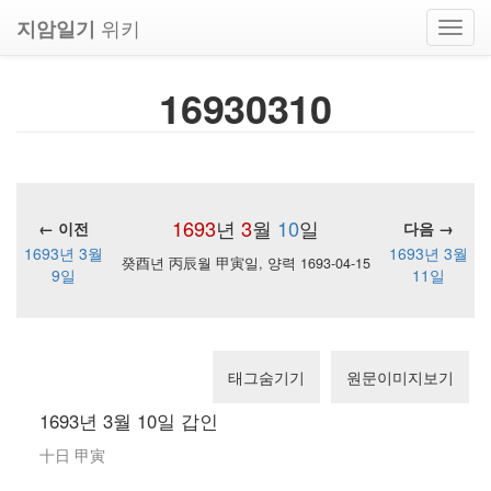
위키
지암일기
Toggl
navig
16930310
1693
년
3
월
10
일
← 이전
다음 →
1693년 3월
1693년 3월
癸酉년 丙辰월 甲寅일, 양력 1693-04-15
9일
11일
태그숨기기
원문이미지보기
1693년 3월 10일 갑인
十日 甲寅