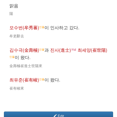
맑음
陽
모수번(牟秀蕃)
이 인사하고 갔다.
인물
牟吏辭去
김수극(金壽極)
과
진사(進士)
최세양(崔世陽)
인물
개념
이 왔다.
인물
金壽極崔進士世陽來
최유준(崔有峻)
이 왔다.
인물
崔有峻來
Edit