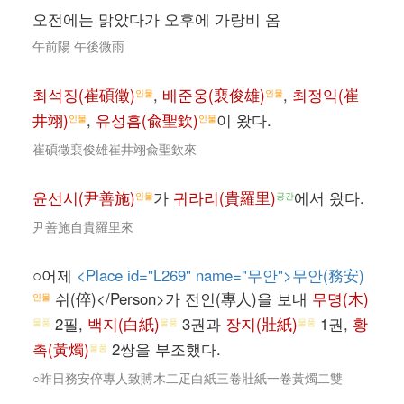
오전에는 맑았다가 오후에 가랑비 옴
午前陽 午後微雨
최석징(崔碩徵)
,
배준웅(裵俊雄)
,
최정익(崔
인물
인물
井翊)
,
유성흠(兪聖欽)
이 왔다.
인물
인물
崔碩徵裵俊雄崔井翊兪聖欽來
윤선시(尹善施)
가
귀라리(貴羅里)
에서 왔다.
인물
공간
尹善施自貴羅里來
○어제
<Place id="L269" name="무안">무안(務安)
쉬(倅)</Person>가 전인(專人)을 보내
무명(木)
인물
2필,
백지(白紙)
3권과
장지(壯紙)
1권,
황
물품
물품
물품
촉(黃燭)
2쌍을 부조했다.
물품
○昨日務安倅專人致賻木二疋白紙三卷壯紙一卷黃燭二雙