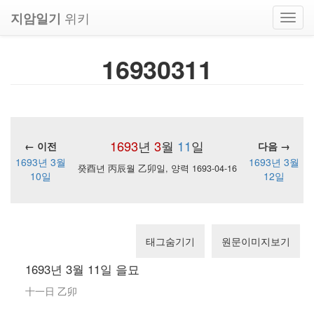
위키
지암일기
Toggl
navig
16930311
1693
년
3
월
11
일
← 이전
다음 →
1693년 3월
1693년 3월
癸酉년 丙辰월 乙卯일, 양력 1693-04-16
10일
12일
태그숨기기
원문이미지보기
1693년 3월 11일 을묘
十一日 乙卯