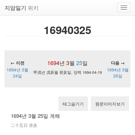
위키
지암일기
Toggl
navig
16940325
1694
년
3
월
25
일
← 이전
다음 →
1694년 3월
1694년 3월
甲戌년 戊辰월 癸亥일, 양력 1694-04-19
24일
26일
태그숨기기
원문이미지보기
1694년 3월 25일 계해
二十五日 癸亥