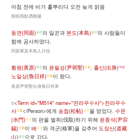
아침 전에 비가 흩뿌리다 오전 늦게 맑음
朝前雨點洒晩陽
동면(同面)
의 일꾼과
본도(本島)
의 사람들이
공간
공간
함께 공사하였다.
同面軍及本島人幷役
황원(黃原)
의
윤필성(尹弼聖)
,
출신(出身)
공간
인물
개념
노일상(魯日祥)
이 왔다.
인물
黃原尹弼聖出身魯日祥來
○
<Term id="M514" name="전라우수사">전라우수
사
</Person>에게
송첩(松帖)
을 얻었다.
수문
인물
물품
(水門)
의 판을 벌취(伐取)하기 위해
윤종석(尹宗
물품
錫)
이
배
와 격군(格軍)을 갖추어
도장산(道藏
인물
물품
山)
으로 갔다.
공간