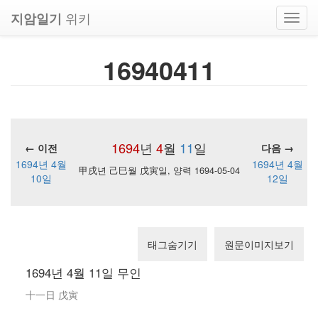
위키
지암일기
Toggl
navig
16940411
1694
년
4
월
11
일
← 이전
다음 →
1694년 4월
1694년 4월
甲戌년 己巳월 戊寅일, 양력 1694-05-04
10일
12일
태그숨기기
원문이미지보기
1694년 4월 11일 무인
十一日 戊寅