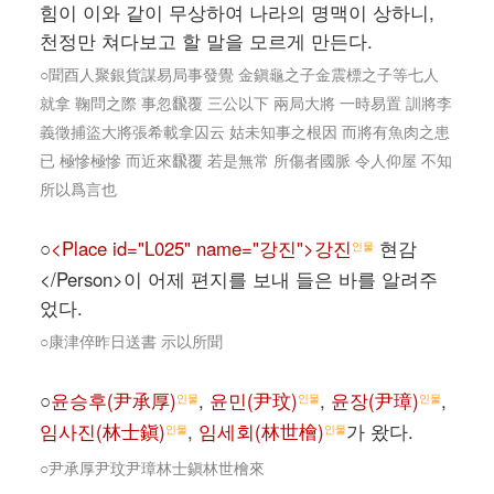
힘이 이와 같이 무상하여 나라의 명맥이 상하니,
천정만 쳐다보고 할 말을 모르게 만든다.
○聞酉人聚銀貨謀易局事發覺 金鎭龜之子金震標之子等七人
就拿 鞠問之際 事忽飜覆 三公以下 兩局大將 一時易置 訓將李
義徵捕盜大將張希載拿囚云 姑未知事之根因 而將有魚肉之患
已 極慘極慘 而近來飜覆 若是無常 所傷者國脈 令人仰屋 不知
所以爲言也
○
<Place id="L025" name="강진">강진
현감
인물
</Person>이 어제 편지를 보내 들은 바를 알려주
었다.
○康津倅昨日送書 示以所聞
○
윤승후(尹承厚)
,
윤민(尹玟)
,
윤장(尹璋)
,
인물
인물
인물
임사진(林士鎭)
,
임세회(林世檜)
가 왔다.
인물
인물
○尹承厚尹玟尹璋林士鎭林世檜來