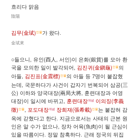
흐리다 맑음
陰陽
김무(金珷)
가 왔다.
인물
金珷來
○들으니, 유인(酉人, 서인)이 은화(銀貨)를 모아 환
국을 모의한 일이 발각되어,
김진귀(金鎭龜)
의
인물
아들,
김진표(金震標)
의 아들 등 7명이 붙잡혔
인물
는데, 국문하다가 사건이 갑자기 번복되어 삼공(三
公) 이하와 양국대장(兩局大將, 훈련대장과 어영
대장)이 일시에 바뀌고,
훈련대장
이의징(李義
개념
徵)
,
포도대장
장희재(張希載)
는 붙잡혀 감
인물
개념
인물
옥에 갇혔다고 한다. 지금으로서는 사태의 근본 원
인은 알 수가 없으나, 장차 어육(魚肉)이 될 근심이
있을 따름이다. 정말 참혹하다. 근래 정국의 뒤집