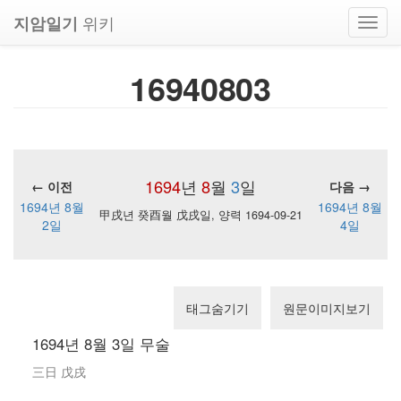
위키
지암일기
Toggl
navig
16940803
1694
년
8
월
3
일
← 이전
다음 →
1694년 8월
1694년 8월
甲戌년 癸酉월 戊戌일, 양력 1694-09-21
2일
4일
태그숨기기
원문이미지보기
1694년 8월 3일 무술
三日 戊戌