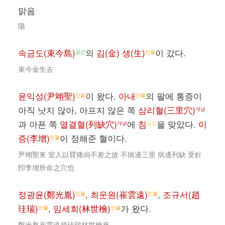
맑음
陽
속금도(束今島)
의
김(金) 생(生)
이 갔다.
공간
인물
束今金生去
윤익성(尹翊聖)
이 왔다.
아내
의 팔에 통증이
인물
인물
아직 낫지 않아, 아프지 않은 쪽
삼리혈(三里穴)
개념
과 아픈 쪽
열결혈(列缺穴)
에
침
을 맞았다.
이
개념
물품
증(李增)
이 정해준 혈이다.
인물
尹翊聖來 室人以臂痛尙不差之故 不病邊三里 病邊列缺 受針
卽李增所命之穴也
정광윤(鄭光胤)
,
최운원(崔雲遠)
,
조규서(趙
인물
인물
珪瑞)
,
임세회(林世檜)
가 왔다.
인물
인물
鄭光胤崔雲遠趙珪瑞林世檜來