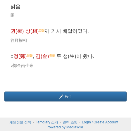
맑음
陽
권(權) 상(相)
께 가서 배알하였다.
인물
往拜權相
○
정(鄭)
,
김(金)
두 생(生)이 왔다.
인물
인물
○鄭金兩生來
Edit
개인정보 정책
jiamdiary 소개
면책 조항
Login / Create Account
Powered by MediaWiki