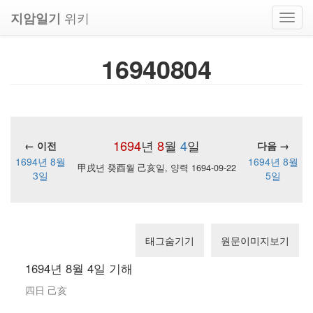
위키
지암일기
Toggl
navig
16940804
1694
년
8
월
4
일
← 이전
다음 →
1694년 8월
1694년 8월
甲戌년 癸酉월 己亥일, 양력 1694-09-22
3일
5일
태그숨기기
원문이미지보기
1694년 8월 4일 기해
四日 己亥