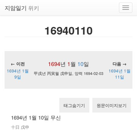
위키
지암일기
Toggl
navig
16940110
1694
년
1
월
10
일
← 이전
다음 →
1694년 1월
1694년 1월
甲戌년 丙寅월 戊申일, 양력 1694-02-03
9일
11일
태그숨기기
원문이미지보기
1694년 1월 10일 무신
十日 戊申