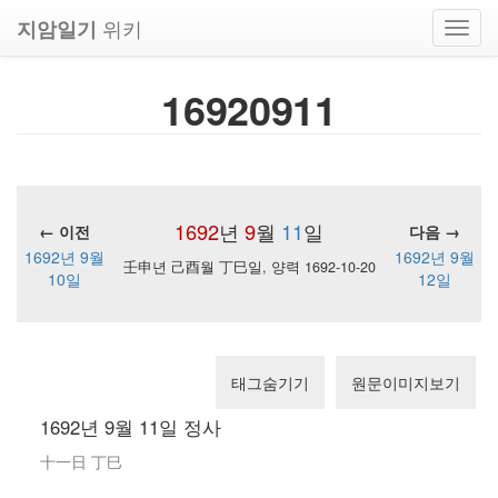
위키
지암일기
Toggl
navig
16920911
1692
년
9
월
11
일
← 이전
다음 →
1692년 9월
1692년 9월
壬申년 己酉월 丁巳일, 양력 1692-10-20
10일
12일
태그숨기기
원문이미지보기
1692년 9월 11일 정사
十一日 丁巳