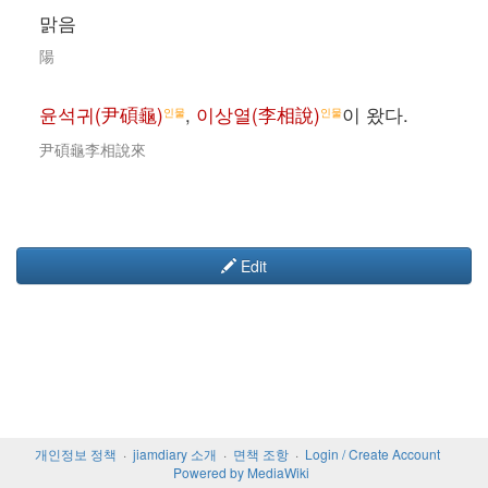
맑음
陽
윤석귀(尹碩龜)
,
이상열(李相說)
이 왔다.
인물
인물
尹碩龜李相說來
Edit
개인정보 정책
jiamdiary 소개
면책 조항
Login / Create Account
Powered by MediaWiki