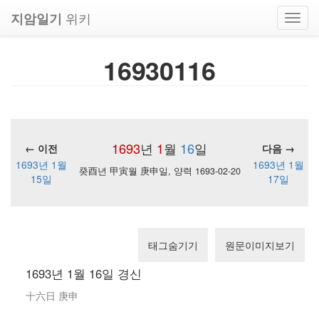
위키
지암일기
Toggl
navig
16930116
1693
년
1
월
16
일
← 이전
다음 →
1693년 1월
1693년 1월
癸酉년 甲寅월 庚申일, 양력 1693-02-20
15일
17일
태그숨기기
원문이미지보기
1693년 1월 16일 경신
十六日 庚申