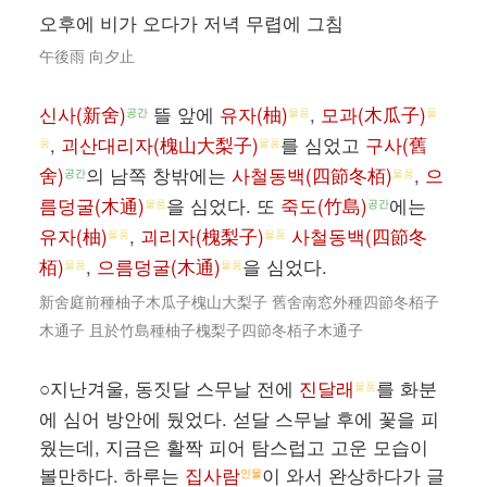
오후에 비가 오다가 저녁 무렵에 그침
午後雨 向夕止
신사(新舍)
뜰 앞에
유자(柚)
,
모과(木瓜子)
공간
물품
물
,
괴산대리자(槐山大梨子)
를 심었고
구사(舊
품
물품
舍)
의 남쪽 창밖에는
사철동백(四節冬栢)
,
으
공간
물품
름덩굴(木通)
을 심었다. 또
죽도(竹島)
에는
물품
공간
유자(柚)
,
괴리자(槐梨子)
사철동백(四節冬
물품
물품
栢)
,
으름덩굴(木通)
을 심었다.
물품
물품
新舍庭前種柚子木瓜子槐山大梨子 舊舍南窓外種四節冬栢子
木通子 且於竹島種柚子槐梨子四節冬栢子木通子
○지난겨울, 동짓달 스무날 전에
진달래
를 화분
물품
에 심어 방안에 뒀었다. 섣달 스무날 후에 꽃을 피
웠는데, 지금은 활짝 피어 탐스럽고 고운 모습이
볼만하다. 하루는
집사람
이 와서 완상하다가 글
인물