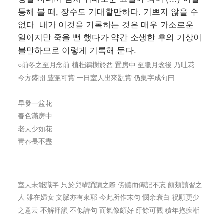
통해 볼 때, 장수도 기대할만하다. 기쁘지 않을 수
없다. 내가 이것을 기록하는 것은 매우 가소로운
일이지만 죽을 뻔 했다가 약간 소생한 후의 기상이
볼만하므로 이렇게 기록해 둔다.
○前冬之至月念前 植杜鵑樹於盆 置房中 至臘月念後 乃吐花
今方盛開 豊艶可賞 一日室人出來翫賞 仍集字成句曰
早發一盆花
春色滿房中
老人少如花
靑春長不盡
室人未能識字 只於兒輩誦讀之際 傍聽而傳記不忘 頗類讀習之
人 雖在婦女 文脈亦有來耶 今此所作末句 憫余衰白 祝願更少
之意云 不解押韻 不似詩句 而氣像頗好 紆餘可觀 積年抱疾漸