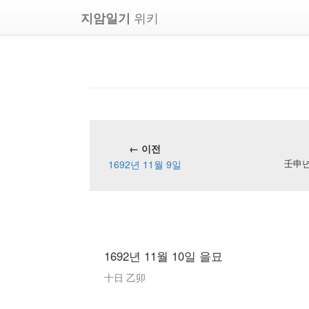
위키
지암일기
← 이전
1692년 11월 9일
壬申년 
1692년 11월 10일 을묘
十日 乙卯