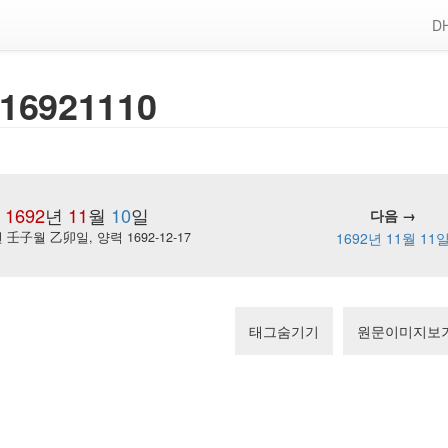
DH
16921110
1692
년
11
월
10
일
다음 →
壬子월 乙卯일, 양력 1692-12-17
1692년 11월 11
태그숨기기
원문이미지보