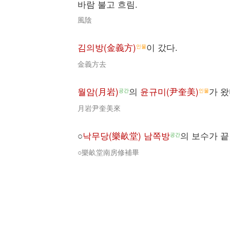
바람 불고 흐림.
風陰
김의방(金義方)
이 갔다.
인물
金義方去
월암(月岩)
의
윤규미(尹奎美)
가 왔
공간
인물
月岩尹奎美來
○
낙무당(樂畝堂) 남쪽방
의 보수가 끝
공간
○樂畝堂南房修補畢