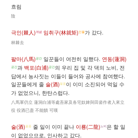
흐림
陰
극인(棘人)
임취구(林就矩)
가 갔다.
개념
인물
林棘去
팔마(八馬)
일꾼들이 여전히 일했다.
연동(蓮洞)
공간
과
백포(白浦)
의 우리 집 및 각 댁의 노비, 전
공간
공간
답에서 농사짓는 이들이 들어와 공사에 참여했다.
일꾼들에게 줄
술(酒)
이 이미 소진되어 먹일 수
물품
가 없었으니, 한탄스럽다.
八馬軍仍立 蓮洞白浦等處吾家及各宅奴婢與田畓作者入來立
役 役酒已盡 不能饋 可嘆
술(酒)
줄 일이 이미 끝나
이룡(二龍)
은 할 일
물품
노비
이 없었으므로, 인사하고 갔다.