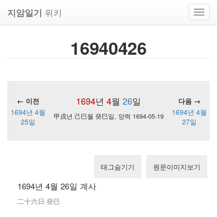
위키
지암일기
Toggl
navig
16940426
1694
년
4
월
26
일
← 이전
다음 →
1694년 4월
1694년 4월
甲戌년 己巳월 癸巳일, 양력 1694-05-19
25일
27일
태그숨기기
원문이미지보기
1694년 4월 26일 계사
二十六日 癸巳