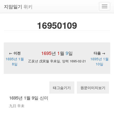
위키
지암일기
Toggl
navig
16950109
1695
년
1
월
9
일
← 이전
다음 →
1695년 1월
1695년 1월
乙亥년 戊寅월 辛未일, 양력 1695-02-21
8일
10일
태그숨기기
원문이미지보기
1695년 1월 9일 신미
九日 辛未