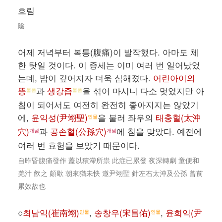
흐림
陰
어제 저녁부터 복통(腹痛)이 발작했다. 아마도 체
한 탓일 것이다. 이 증세는 이미 여러 번 일어났었
는데, 밤이 깊어지자 더욱 심해졌다.
어린아이의
똥
과
생강즙
을 섞어 마시니 다소 멎었지만 아
물품
물품
침이 되어서도 여전히 완전히 좋아지지는 않았기
에,
윤익성(尹翊聖)
을 불러 좌우의
태충혈(太沖
인물
穴)
과
공손혈(公孫穴)
에 침을 맞았다. 예전에
개념
개념
여러 번 효험을 보았기 때문이다.
自昨昏腹痛發作 蓋以積滯所祟 此症已累發 夜深轉劇 童便和
羌汁 飮之 頗歇 朝來猶未快 邀尹翊聖 針左右太沖及公孫 曾前
累效故也
○
최남익(崔南翊)
,
송창우(宋昌佑)
,
윤희익(尹
인물
인물