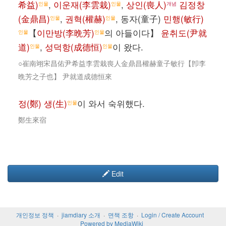
希益)
,
이운재(李雲栽)
,
상인(喪人)
김정창
인물
인물
개념
(金鼎昌)
,
권혁(權赫)
, 동자(童子)
민행(敏行)
인물
인물
【
이만방(李晩芳)
의 아들이다】
윤취도(尹就
인물
인물
道)
,
성덕항(成德恒)
이 왔다.
인물
인물
○崔南翊宋昌佑尹希益李雲栽喪人金鼎昌權赫童子敏行【卽李
晩芳之子也】 尹就道成德恒來
정(鄭) 생(生)
이 와서 숙위했다.
인물
鄭生來宿
Edit
개인정보 정책
jiamdiary 소개
면책 조항
Login / Create Account
Powered by MediaWiki