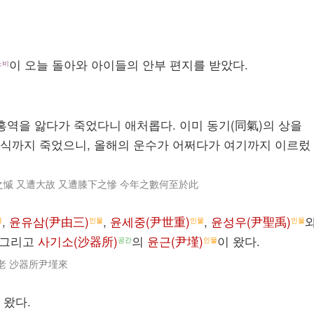
이 오늘 돌아와 아이들의 안부 편지를 받았다.
노비
홍역을 앓다가 죽었다니 애처롭다. 이미 동기(同氣)의 상을
자식까지 죽었으니, 올해의 운수가 어쩌다가 여기까지 이르렀
慽 又遭大故 又遭膝下之慘 今年之數何至於此
,
윤유삼(尹由三)
,
윤세중(尹世重)
,
윤성우(尹聖禹)
물
인물
인물
인물
그리고
사기소(沙器所)
의
윤근(尹墐)
이 왔다.
공간
인물
老 沙器所尹墐來
 왔다.