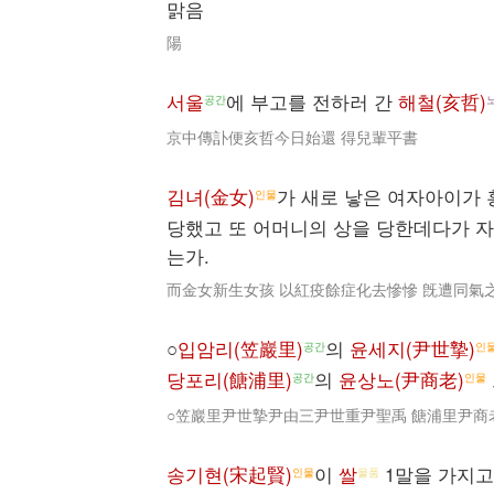
맑음
陽
서울
에 부고를 전하러 간
해철(亥哲)
공간
京中傳訃便亥哲今日始還 得兒輩平書
김녀(金女)
가 새로 낳은 여자아이가 
인물
당했고 또 어머니의 상을 당한데다가 
는가.
而金女新生女孩 以紅疫餘症化去慘慘 旣遭同氣之
○
입암리(笠巖里)
의
윤세지(尹世摯)
공간
인
당포리(餹浦里)
의
윤상노(尹商老)
공간
인물
○笠巖里尹世摯尹由三尹世重尹聖禹 餹浦里尹商
송기현(宋起賢)
이
쌀
1말을 가지고
인물
물품