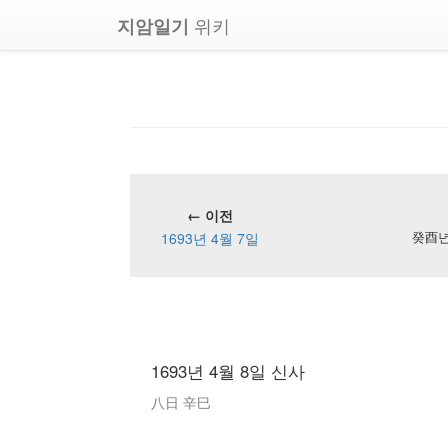
위키
지암일기
← 이전
1693년 4월 7일
癸酉년 
1693년 4월 8일 신사
八日 辛巳