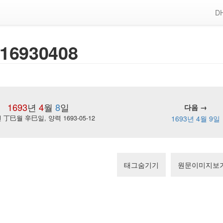
DH
16930408
1693
년
4
월
8
일
다음 →
丁巳월 辛巳일, 양력 1693-05-12
1693년 4월 9일
태그숨기기
원문이미지보