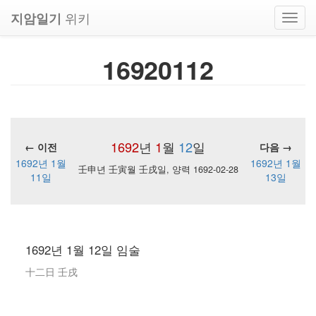
위키
지암일기
Toggl
navig
16920112
1692
년
1
월
12
일
← 이전
다음 →
1692년 1월
1692년 1월
壬申년 壬寅월 壬戌일, 양력 1692-02-28
11일
13일
1692년 1월 12일 임술
十二日 壬戌