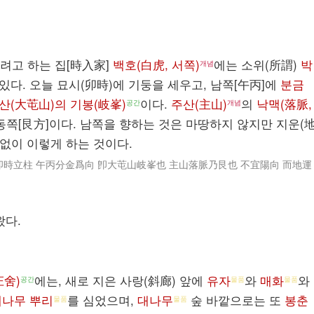
려고 하는 집[時入家]
백호(白虎, 서쪽)
에는 소위(所謂)
박
개념
 있다. 오늘 묘시(卯時)에 기둥을 세우고, 남쪽[午丙]에
분금
산(大芚山)의 기봉(岐峯)
이다.
주산(主山)
의
낙맥(落脈,
공간
개념
동쪽[艮方]이다. 남쪽을 향하는 것은 마땅하지 않지만 지운(
 없이 이렇게 하는 것이다.
時立柱 午丙分金爲向 卽大芚山岐峯也 主山落脈乃艮也 不宜陽向 而地運
왔다.
庄舍)
에는, 새로 지은 사랑(斜廊) 앞에
유자
와
매화
와
공간
물품
물품
대나무 뿌리
를 심었으며,
대나무
숲 바깥으로는 또
봉춘
물품
물품