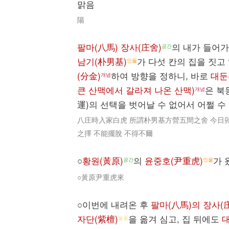
맑음
陽
팔마(八馬) 장사(庄舍)
의 내가 들어가
공간
남기(朴男基)
가 다섯 칸의 집을 짓고
인물
(分金)
하여 방향을 정하니, 바로
대둔
개념
큰 산맥에서 갈라져 나온 산맥)
은 북
개념
運)의 선택을 벗어날 수 없어서 어쩔 수
八庄時入家白虎 所謂朴男基方營五間之舍 今日卯
之擇 不能擺脫 不得不爾
○
황원(黃原)
의
윤중호(尹重虎)
가 
공간
인물
○黃原尹重虎來
○이번에 내려온 후
팔마(八馬)의 장사(
자단(紫檀)
을 옮겨 심고, 집 뒤에도
물품