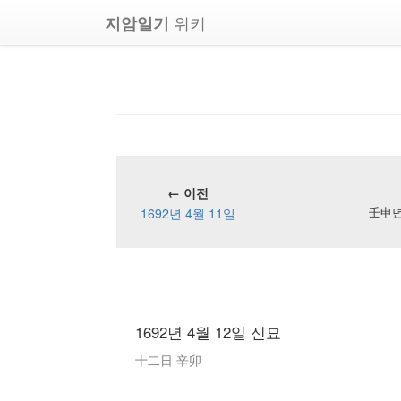
위키
지암일기
← 이전
1692년 4월 11일
壬申년 
1692년 4월 12일 신묘
十二日 辛卯