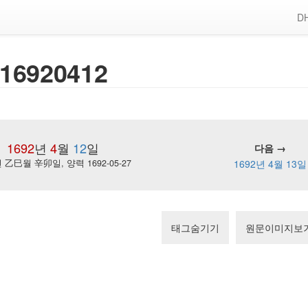
DH
16920412
1692
년
4
월
12
일
다음 →
乙巳월 辛卯일, 양력 1692-05-27
1692년 4월 13일
태그숨기기
원문이미지보