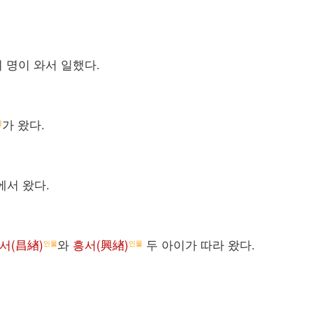
여 명이 와서 일했다.
가 왔다.
물
에서 왔다.
서(昌緖)
와
흥서(興緖)
두 아이가 따라 왔다.
인물
인물