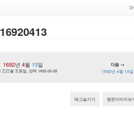
DH
16920413
1692
년
4
월
13
일
다음 →
乙巳월 壬辰일, 양력 1692-05-28
1692년 4월 14일
태그숨기기
원문이미지보