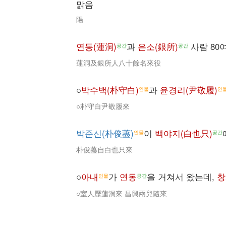
맑음
陽
연동(蓮洞)
과
은소(銀所)
사람 80
공간
공간
蓮洞及銀所人八十餘名來役
○
박수백(朴守白)
과
윤경리(尹敬履)
인물
인
○朴守白尹敬履來
박준신(朴俊藎)
이
백야지(白也只)
인물
공간
朴俊藎自白也只來
○
아내
가
연동
을 거쳐서 왔는데,
창
인물
공간
○室人歷蓮洞來 昌興兩兒隨來