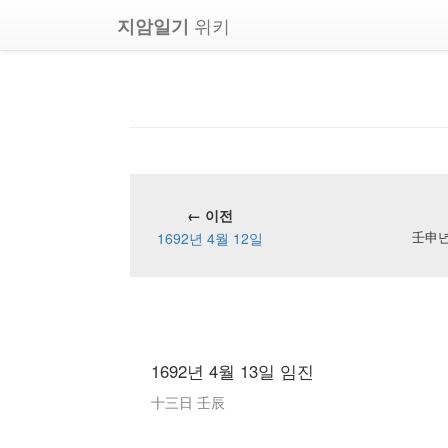
위키
지암일기
← 이전
1692년 4월 12일
壬申년 
1692년 4월 13일 임진
十三日 壬辰