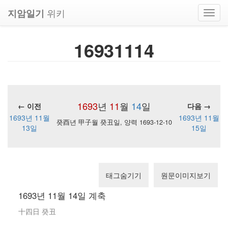
위키
지암일기
Toggl
navig
16931114
1693
년
11
월
14
일
← 이전
다음 →
1693년 11월
1693년 11월
癸酉년 甲子월 癸丑일, 양력 1693-12-10
13일
15일
태그숨기기
원문이미지보기
1693년 11월 14일 계축
十四日 癸丑