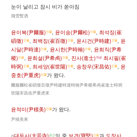
눈이 날리고 잠시 비가 쏟아짐
飛雪暫洒
윤이복(尹爾服)
,
윤이송(尹爾松)
,
최석징(崔
인물
인물
碩徵)
,
최백징(崔百徵)
,
윤시건(尹時建)
,
윤
인물
인물
인물
시달(尹時達)
,
윤시한(尹時翰)
,
윤희직(尹希
인물
인물
稷)
,
윤희설(尹希卨)
,
진사(進士)
최시필(崔
인물
인물
개념
時弼)
,
최세양(崔世陽)
,
송창우(宋昌佑)
,
윤
인물
인물
인물
중호(尹重虎)
가 왔다.
인물
爾服爾松崔碩徵百徵尹時建時達時翰尹希稷希卨崔進士時弼
世陽宋昌佑尹重虎來
윤적미(尹積美)
가 왔다.
인물
尹積美來
○
대둔사(大芚寺)
의 중
보견(寶堅)
과
도장사
공간
인물