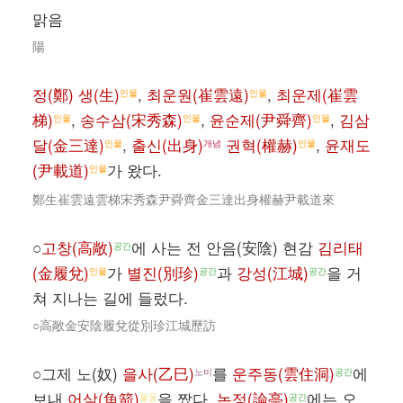
맑음
陽
정(鄭) 생(生)
,
최운원(崔雲遠)
,
최운제(崔雲
인물
인물
梯)
,
송수삼(宋秀森)
,
윤순제(尹舜齊)
,
김삼
인물
인물
인물
달(金三達)
,
출신(出身)
권혁(權赫)
,
윤재도
인물
개념
인물
(尹載道)
가 왔다.
인물
鄭生崔雲遠雲梯宋秀森尹舜齊金三達出身權赫尹載道來
○
고창(高敞)
에 사는 전 안음(安陰) 현감
김리태
공간
(金履兌)
가
별진(別珍)
과
강성(江城)
을 거
인물
공간
공간
쳐 지나는 길에 들렀다.
○高敞金安陰履兌從別珍江城歷訪
○그제 노(奴)
을사(乙巳)
를
운주동(雲住洞)
에
노비
공간
보내
어살(魚箭)
을 짰다.
논정(論亭)
에는 오
물품
공간