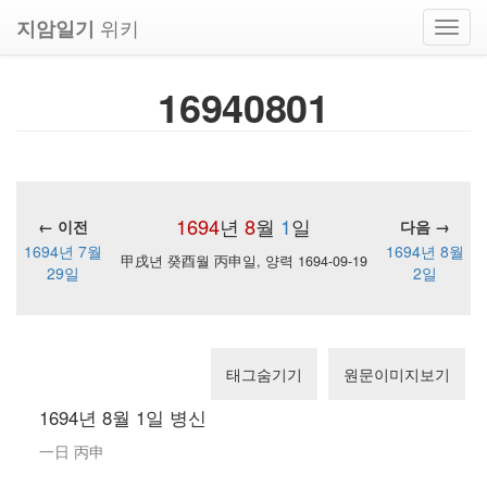
위키
지암일기
Toggl
navig
16940801
1694
년
8
월
1
일
← 이전
다음 →
1694년 7월
1694년 8월
甲戌년 癸酉월 丙申일, 양력 1694-09-19
29일
2일
태그숨기기
원문이미지보기
1694년 8월 1일 병신
一日 丙申