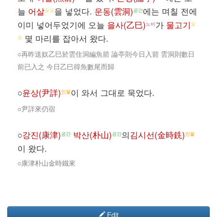
늘
어살
을 넣었다.
운동(雲洞)
에는 며칠 전에
물품
공간
이미 넣어두었기에 오늘
을사(乙巳)
가
물고기
노비
물
몇 마리를 잡아서 왔다.
품
○再昨送奴乙巳於雲住洞編魚箭 論亭則今日入箭 雲洞則數日
前已入之 今日乙巳得魚數尾而歸
○
윤상(尹詳)
이 와서 그대로 묵었다.
인물
○尹詳來仍宿
○
강진(康津)
박산(朴山)
의
김시선(金時銑)
공간
공간
인물
이 왔다.
○康津朴山金時鐵來
Edit