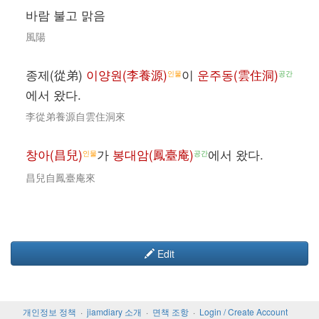
바람 불고 맑음
風陽
종제(從弟)
이양원(李養源)
이
운주동(雲住洞)
인물
공간
에서 왔다.
李從弟養源自雲住洞來
창아(昌兒)
가
봉대암(鳳臺庵)
에서 왔다.
인물
공간
昌兒自鳳臺庵來
Edit
개인정보 정책
jiamdiary 소개
면책 조항
Login / Create Account