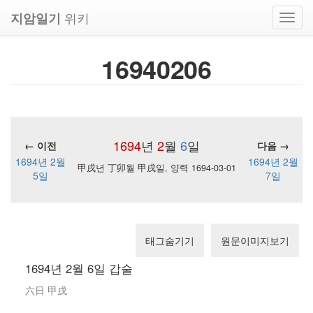
위키
지암일기
Toggl
navig
16940206
1694
년
2
월
6
일
← 이전
다음 →
1694년 2월
1694년 2월
甲戌년 丁卯월 甲戌일, 양력 1694-03-01
5일
7일
태그숨기기
원문이미지보기
1694년 2월 6일 갑술
六日 甲戌