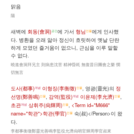
맑음
陽
새벽에
회동(會洞)
에 가서
형님
에게 인사했
공간
인물
다. 병환을 오래 앓아 정신이 흐릿하여 옛날 단란
하게 모였던 즐거움이 없으니, 근심을 이루 말할
수 없다.
曉進會洞拜兄主 則病患沈苦 精神昏耗 無復昔日團會之樂 憫
切無言
도사(都事)
이형징(李衡徵)
, 영광(靈光)의
정
개념
인물
선명(鄭善鳴)
,
감역(監役)
이윤제(李允濟)
,
인물
개념
인물
초관
상휘주(尙輝周)
,
<Term id="M666"
개념
인물
name="학관">학관(學官)
숙(叔)</Person>이 왔
인물
다.
李都事衡徵鄭靈光善鳴李監役允濟尙哨官輝周學官叔來