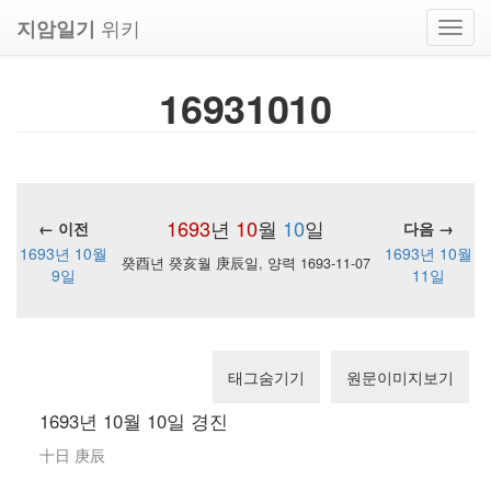
위키
지암일기
Toggl
navig
16931010
1693
년
10
월
10
일
← 이전
다음 →
1693년 10월
1693년 10월
癸酉년 癸亥월 庚辰일, 양력 1693-11-07
9일
11일
태그숨기기
원문이미지보기
1693년 10월 10일 경진
十日 庚辰