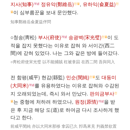
지사(知事)
정유악(鄭維岳)
,
유하익(兪夏益)
개념
인물
인
이 심부름꾼을 보내 문안했다.
물
知事鄭維岳兪夏益伻問
○청송(靑松)
부사(府使)
송광벽(宋光璧)
이 도
개념
인물
적을 잡지 못했다는 이유로 잡혀 와 서이간(西二
間)에 갇혀 있었다. 나는 그와 같은 방에 들어갔다.
○靑松府使宋光璧 以不能捕賊 枉被拿囚 在西二間 吾與同入
전 함평(咸平) 현감(縣監)
민순(閔純)
도
대동미
인물
(大同米)
를 유용하였다는 이유로 잡혀와 수감된
개념
지 오래되었는데, 즉시 와서 만났다.
판의금부사
인
는 중형에 처하려 하였으나,
원정(原情)
을 받
물
개념
은 후 지금 해당 도(道)로 하여금 다시 조사하게 했
다고 한다.
前咸平閔純 亦以大同米那移 拿囚已久 卽爲來見 判義禁欲置