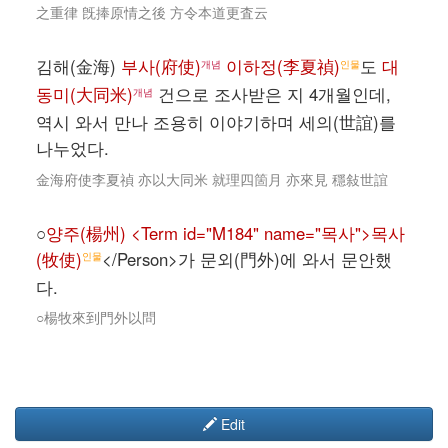
之重律 旣捧原情之後 方令本道更査云
김해(金海)
부사(府使)
이하정(李夏禎)
도
대
개념
인물
동미(大同米)
건으로 조사받은 지 4개월인데,
개념
역시 와서 만나 조용히 이야기하며 세의(世誼)를
나누었다.
金海府使李夏禎 亦以大同米 就理四箇月 亦來見 穩敍世誼
○
양주(楊州) <Term id="M184" name="목사">목사
(牧使)
</Person>가 문외(門外)에 와서 문안했
인물
다.
○楊牧來到門外以問
Edit