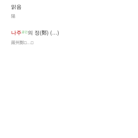
맑음
陽
나주
의 정(鄭) (…)
공간
羅州鄭□…□