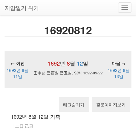
위키
지암일기
Toggl
navig
16920812
1692
년
8
월
12
일
← 이전
다음 →
1692년 8월
1692년 8월
壬申년 己酉월 己丑일, 양력 1692-09-22
11일
13일
태그숨기기
원문이미지보기
1692년 8월 12일 기축
十二日 己丑