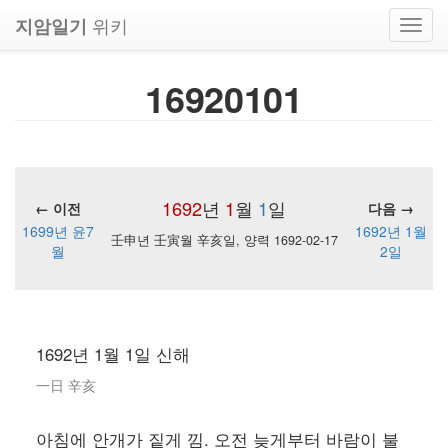
위키
지암일기
Toggl
navig
16920101
1692
년
1
월
1
일
← 이전
다음 →
1699년 윤7
1692년 1월
壬申년 壬寅월 辛亥일, 양력 1692-02-17
월
2일
1692년 1월 1일 신해
一日 辛亥
아침에 안개가 짙게 낌. 오전 늦게부터 바람이 불