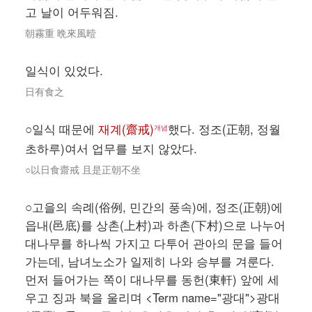
고 날이 어두워짐.
朝霧重 晩來風曀
일식이 있었다.
日有食之
○일식 때문에
재계(齋戒)
했다. 정조(正朝, 정월
개념
초하루)여서 업무를 보지 않았다.
○以日食齋戒 且是正朝不坐
○고을의 속례(俗例, 민간의 풍속)에, 정조(正朝)에
읍내(邑底)를 상촌(上村)과 하촌(下村)으로 나누어
대나무를 하나씩 가지고 다투어 관아의 문을 들어
가는데, 남녀노소가 일제히 나와 승부를 겨룬다.
먼저 들어가는 쪽이 대나무를 동헌(東軒) 앞에 세
우고 징과 북을 울리며 <Term name="광대">광대