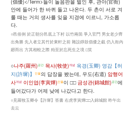
(倡優)</Term>들이 놀음판을 벌인 후, 관아(官衙)
안에 들어가 한 바퀴 돌고 나온다. 두 촌이 서로 겨
룰 때는 거의 생사를 잊을 지경에 이르니, 가소롭
다.
○邑俗例 於正朝分邑底上下村 以竹兩箇 爭入官門 男女老少齊
出角勝 先入者立其竹於東軒之前 雜設錚鼓倡優之戱 仍入衙內
廻而出 方其相較之際 殆至於忘死生之境 □笑
○
나주(羅州)
목사(牧使)
옥경(玉卿) 영감【허
공간
개념
지(許墀)】
의 답장을 봤는데, 우도(右道)
암행어
인물
사
이인엽(李寅燁)
이 □□
금성관(錦城館)
에
개념
인물
공간
들어갔다가 어제 낮에 나갔다고 한다.
○見羅牧玉卿令【許墀】答書 右虎李寅燁□□入錦城館 昨午出
去云