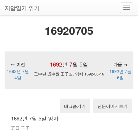
위키
지암일기
Toggl
navig
16920705
1692
년
7
월
5
일
← 이전
다음 →
1692년 7월
1692년 7월
壬申년 戊申월 壬子일, 양력 1692-08-16
4일
6일
태그숨기기
원문이미지보기
1692년 7월 5일 임자
五日 壬子