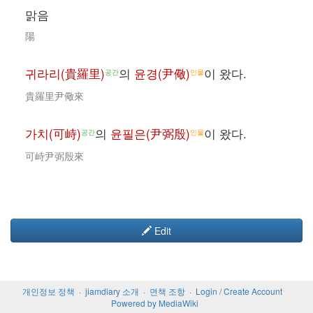
맑음
陽
귀라리(貴羅里)
의
윤경(尹儆)
이 왔다.
공간
인물
貴羅里尹儆來
가치(可峙)
의
윤필은(尹弼殷)
이 왔다.
공간
인물
可峙尹弼殷來
Edit
개인정보 정책
jiamdiary 소개
면책 조항
Login / Create Account
Powered by MediaWiki