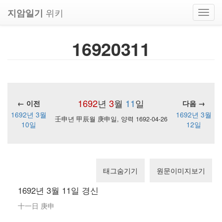
위키
지암일기
Toggl
navig
16920311
1692
년
3
월
11
일
← 이전
다음 →
1692년 3월
1692년 3월
壬申년 甲辰월 庚申일, 양력 1692-04-26
10일
12일
태그숨기기
원문이미지보기
1692년 3월 11일 경신
十一日 庚申