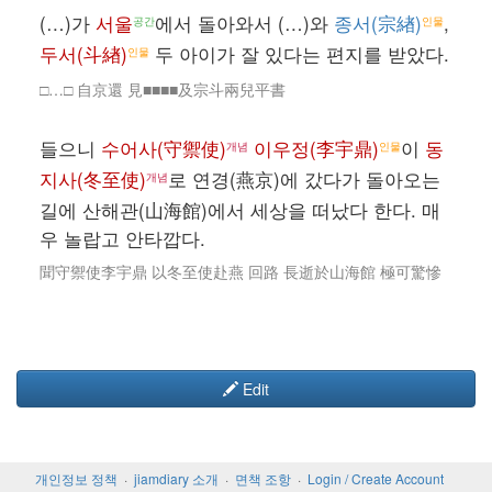
(…)가
서울
에서 돌아와서 (…)와
종서(宗緖)
,
공간
인물
두서(斗緖)
두 아이가 잘 있다는 편지를 받았다.
인물
□…□ 自京還 見■■■■及宗斗兩兒平書
들으니
수어사(守禦使)
이우정(李宇鼎)
이
동
개념
인물
지사(冬至使)
로 연경(燕京)에 갔다가 돌아오는
개념
길에 산해관(山海館)에서 세상을 떠났다 한다. 매
우 놀랍고 안타깝다.
聞守禦使李宇鼎 以冬至使赴燕 回路 長逝於山海館 極可驚慘
Edit
개인정보 정책
jiamdiary 소개
면책 조항
Login / Create Account