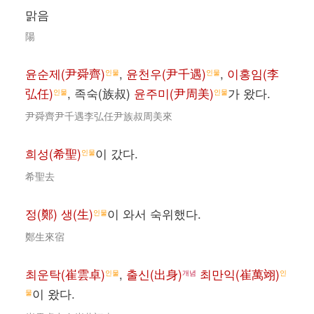
맑음
陽
윤순제(尹舜齊)
,
윤천우(尹千遇)
,
이홍임(李
인물
인물
弘任)
, 족숙(族叔)
윤주미(尹周美)
가 왔다.
인물
인물
尹舜齊尹千遇李弘任尹族叔周美來
희성(希聖)
이 갔다.
인물
希聖去
정(鄭) 생(生)
이 와서 숙위했다.
인물
鄭生來宿
최운탁(崔雲卓)
,
출신(出身)
최만익(崔萬翊)
인물
개념
인
이 왔다.
물