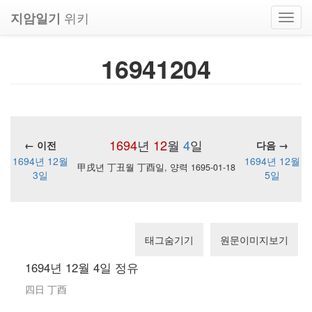
위키
지암일기
Toggl
navig
16941204
1694
년
12
월
4
일
← 이전
다음 →
1694년 12월
1694년 12월
甲戌년 丁丑월 丁酉일, 양력 1695-01-18
3일
5일
태그숨기기
원문이미지보기
1694년 12월 4일 정유
四日 丁酉