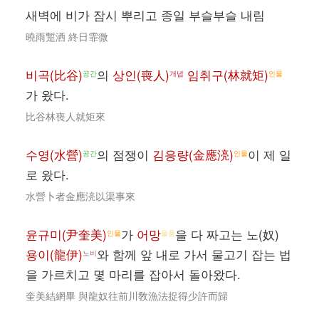
새벽에 비가 잠시 뿌리고 종일 부슬부슬 내림
曉雨蹔洒 終日霏微
비곡(比谷)
의
상인(喪人)
임취구(林就矩)
공간
개념
인물
가 왔다.
比谷林喪人就矩來
수영(水營)
의 점쟁이
김응량(金應湸)
이 제 일
공간
인물
로 왔다.
水營卜者金應湸以渠事來
윤규미(尹奎美)
가
어망
을 다 짜고는 노(奴)
인물
물품
용이(龍伊)
와 함께 앞 내로 가서 물고기 잡는 법
노비
을 가르치고 몇 마리를 잡아서 돌아왔다.
奎美結網畢 與龍奴往前川敎漁法捉得少許而歸