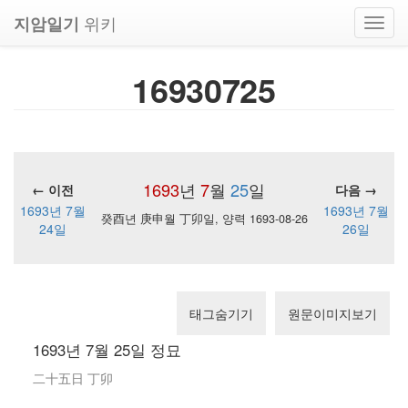
위키
지암일기
Toggl
navig
16930725
1693
년
7
월
25
일
← 이전
다음 →
1693년 7월
1693년 7월
癸酉년 庚申월 丁卯일, 양력 1693-08-26
24일
26일
태그숨기기
원문이미지보기
1693년 7월 25일 정묘
二十五日 丁卯