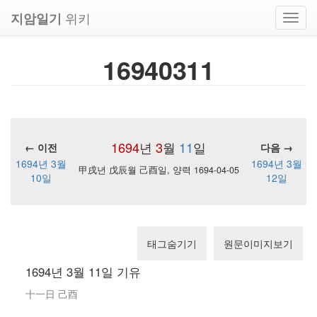
위키
지암일기
Toggl
navig
16940311
1694
년
3
월
11
일
← 이전
다음 →
1694년 3월
1694년 3월
甲戌년 戊辰월 己酉일, 양력 1694-04-05
10일
12일
태그숨기기
원문이미지보기
1694년 3월 11일 기유
十一日 己酉