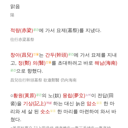
맑음
陽
적량(赤梁)
에 가서 묘제(墓祭)를 지냈다.
공간
往行赤梁墓祭
창아(昌兒)
는
간두(幹頭)
에 가서 묘제를 지내
인물
공간
고,
정(鄭) 의(醫)
를 초대하려고 바로
해남(海南)
인물
으로 향했다.
공간
昌兒往行幹頭墓祭 欲邀鄭醫 仍向海南
○
황원(黃原)
의 노(奴)
몽립(夢立)
이 전답(田
공간
노비
畓)을
기상(記上)
하는 대신 늙은
암소
한 마
개념
물품
리와 세 살 된
숫소
한 마리를 마련하여 와서 바
물품
쳤다.
○黃原奴夢立 記上田畓代 備老雌牛一隻三禾雄牛一隻來納