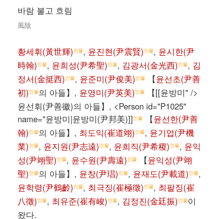
바람 불고 흐림
風陰
황세휘(黃世輝)
,
윤진현(尹震賢)
,
윤시한(尹
인물
인물
時翰)
,
윤희성(尹希聖)
,
김광서(金光西)
,
김
인물
인물
인물
정서(金挺西)
,
윤준미(尹俊美)
【
윤선초(尹善
인물
인물
初)
의 아들】,
윤영미(尹英美)
【[[윤방미" />
인물
인물
윤선휘(尹善徽)의 아들】, <Person id="P1025"
name="윤방미|윤방미(尹邦美)]]
【
윤선한(尹善
인물
翰)
의 아들】,
최도익(崔道翊)
,
윤기업(尹機
인물
인물
業)
,
윤지원(尹志遠)
,
윤희직(尹希稷)
,
윤익
인물
인물
인물
성(尹翊聖)
,
윤수원(尹壽遠)
【
윤익성(尹翊
인물
인물
聖)
의 아들】,
윤창(尹琩)
,
윤재도(尹載道)
,
인물
인물
인물
윤학령(尹鶴齡)
,
최극징(崔極徵)
,
최팔징(崔
인물
인물
八徵)
,
최유준(崔有峻)
,
김정진(金廷振)
이
인물
인물
인물
왔다.