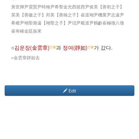
黃世輝尹震賢尹時翰尹希聖金光西挺西尹俊美【善初之子】
英美【善徽之子】邦美【善翰之子】崔道翊尹機業尹志遠尹
希稷尹翊聖壽遠【翊聖之子】尹琩尹載道尹鶴齡崔極徵八徵
崔有峻金廷振來
○
김운장(金雲章)
과
정여(靜如)
가 갔다.
인물
인물
○金雲章靜如去
Edit
개인정보 정책
jiamdiary 소개
면책 조항
Login / Create Account
Powered by MediaWiki