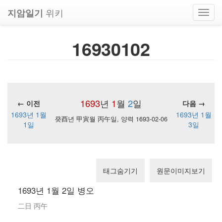
위키
지암일기
Toggl
navig
16930102
1693
년
1
월
2
일
← 이전
다음 →
1693년 1월
1693년 1월
癸酉년 甲寅월 丙午일, 양력 1693-02-06
1일
3일
태그숨기기
원문이미지보기
1693년 1월 2일 병오
二日 丙午