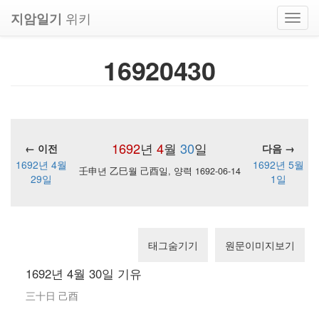
위키
지암일기
Toggl
navig
16920430
1692
년
4
월
30
일
← 이전
다음 →
1692년 4월
1692년 5월
壬申년 乙巳월 己酉일, 양력 1692-06-14
29일
1일
태그숨기기
원문이미지보기
1692년 4월 30일 기유
三十日 己酉