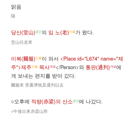
맑음
陽
당산(堂山)
의
임 노(老)
가 왔다.
공간
인물
堂山任老來
이복(爾服)
이 와서
<Place id="L674" name="제
인물
주">제주
목사
</Person>와
통판(通判)
에
인물
개념
개념
게 보내는 편지를 받아 갔다.
爾服來 受書濟牧及通判以去
○오후에
적량(赤梁)의 산소
에 나갔다.
공간
○午後出來赤梁山所