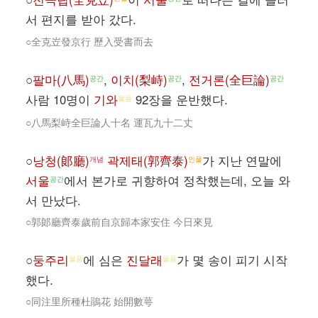
서 편지를 받아 갔다.
○全克岦發京行 歷入受書而去
○
팔마(八馬)
,
이치(梨峙)
,
전거론(全巨論)
공간
공간
공간
사람 10명이
기와
92장을 운반했다.
물품
○八馬梨峙全巨論人十名 運瓦九十二丈
○
낭청(郞廳)
곽제태(郭齊泰)
가 지난 연말에
개념
인물
서울
에서 본가로 귀향하여 정착했는데, 오늘 와
공간
서 만났다.
○郭郞廳齊泰歲前自京歸本家安住 今日來見
○
둥주리
에 심은
진달래
가 몇 송이 피기 시작
물품
물품
했다.
○同注里所種杜鵑花 始開數萼