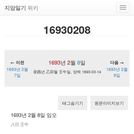
위키
지암일기
Toggl
navig
16930208
1693
년
2
월
8
일
← 이전
다음 →
1693년 2월
1693년 2월
癸酉년 乙卯월 壬午일, 양력 1693-03-14
7일
9일
태그숨기기
원문이미지보기
1693년 2월 8일 임오
八日 壬午