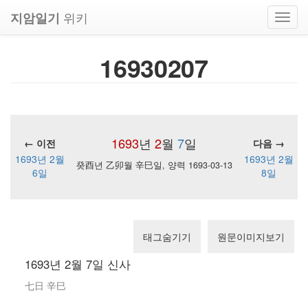
위키
지암일기
Toggl
navig
16930207
1693
년
2
월
7
일
← 이전
다음 →
1693년 2월
1693년 2월
癸酉년 乙卯월 辛巳일, 양력 1693-03-13
6일
8일
태그숨기기
원문이미지보기
1693년 2월 7일 신사
七日 辛巳