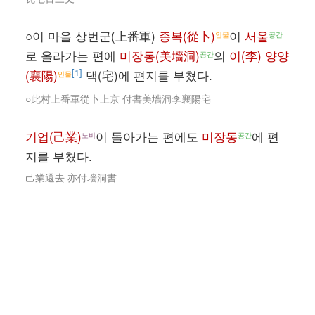
○이 마을 상번군(上番軍)
종복(從卜)
이
서울
인물
공간
로 올라가는 편에
미장동(美墻洞)
의
이(李) 양양
공간
[1]
(襄陽)
댁(宅)에 편지를 부쳤다.
인물
○此村上番軍從卜上京 付書美墻洞李襄陽宅
기업(己業)
이 돌아가는 편에도
미장동
에 편
노비
공간
지를 부쳤다.
己業還去 亦付墻洞書