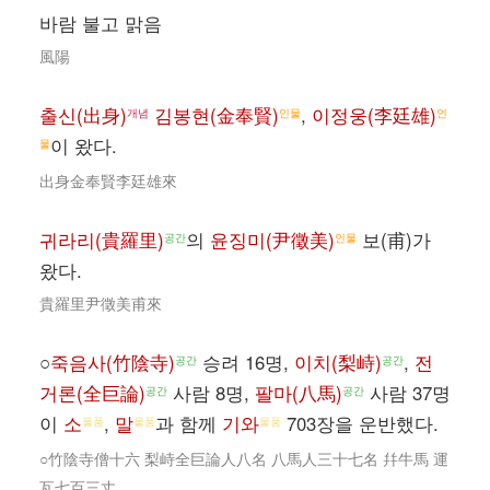
바람 불고 맑음
風陽
출신(出身)
김봉현(金奉賢)
,
이정웅(李廷雄)
개념
인물
인
이 왔다.
물
出身金奉賢李廷雄來
귀라리(貴羅里)
의
윤징미(尹徵美)
보(甫)가
공간
인물
왔다.
貴羅里尹徵美甫來
○
죽음사(竹陰寺)
승려 16명,
이치(梨峙)
,
전
공간
공간
거론(全巨論)
사람 8명,
팔마(八馬)
사람 37명
공간
공간
이
소
,
말
과 함께
기와
703장을 운반했다.
물품
물품
물품
○竹陰寺僧十六 梨峙全巨論人八名 八馬人三十七名 幷牛馬 運
瓦七百三丈