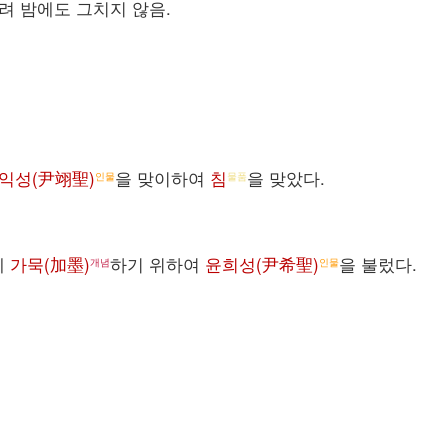
내려 밤에도 그치지 않음.
익성(尹翊聖)
을 맞이하여
침
을 맞았다.
인물
물품
에
가묵(加墨)
하기 위하여
윤희성(尹希聖)
을 불렀다.
개념
인물