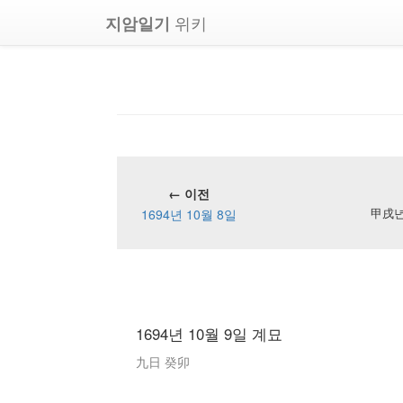
위키
지암일기
← 이전
1694년 10월 8일
甲戌년 
1694년 10월 9일 계묘
九日 癸卯