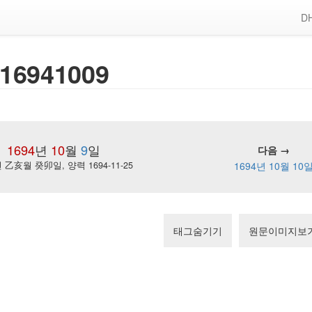
DH
16941009
1694
년
10
월
9
일
다음 →
乙亥월 癸卯일, 양력 1694-11-25
1694년 10월 10
태그숨기기
원문이미지보