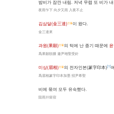
밤비가 잠깐 내림. 저녁 무렵 또 비가 
夜雨乍下 向夕又雨 入夜不止
김삼달(金三達)
이 왔다.
인물
金三達來
과원(果願)
의 턱에 난 종기 때문에
윤
인물
爲果願頤腫 邀尹翊聖受針
[1]
미상(眉相)
의 전자인본(篆字印本)
인물
爲眉相篆字印本加墨 招尹希聖
비에 묶여 모두 유숙했다.
阻雨幷留宿