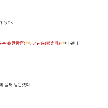
가 왔다.
윤순제(尹舜齊)
,
정광윤(鄭光胤)
이 왔다.
인물
인물
에 둘러 방문했다.