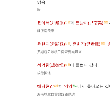
맑음
陽
윤이복(尹爾服)
과
윤남미(尹南美)
인물
인물
爾服南美來
윤현귀(尹顯龜)
,
윤희직(尹希稷)
,
인물
인물
尹顯龜尹希稷尹舜齊鄭光胤來
성덕항(成德恒)
이 들렀다 갔다.
인물
成德恒過
해남현감
이
영암
에서 돌아오는 길
인물
공간
海南城主自靈巖歸路歷訪