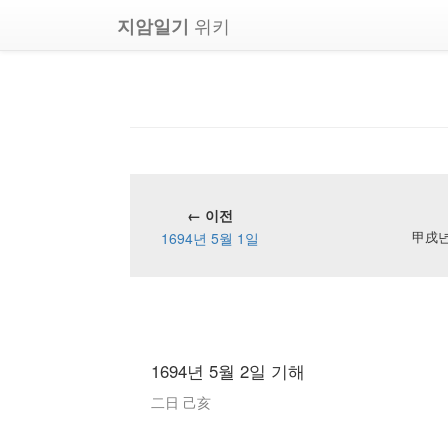
위키
지암일기
← 이전
1694년 5월 1일
甲戌년 
1694년 5월 2일 기해
二日 己亥