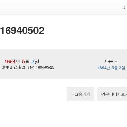
DH
16940502
1694
년
5
월
2
일
다음 →
庚午월 己亥일, 양력 1694-05-25
1694년 5월 3일
태그숨기기
원문이미지보