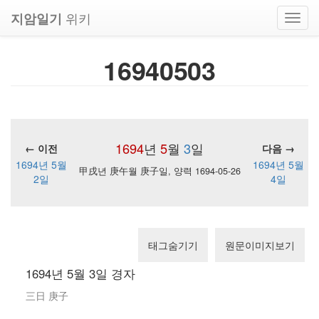
위키
지암일기
Toggl
navig
16940503
1694
년
5
월
3
일
← 이전
다음 →
1694년 5월
1694년 5월
甲戌년 庚午월 庚子일, 양력 1694-05-26
2일
4일
태그숨기기
원문이미지보기
1694년 5월 3일 경자
三日 庚子