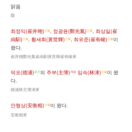
맑음
陽
최정익(崔井翊)
,
정광윤(鄭光胤)
,
최상일(崔
인물
인물
尙馹)
,
황세휘(黃世輝)
,
최유준(崔有峻)
이
인물
인물
인물
왔다.
崔井翊鄭光胤崔尙馹黃世輝崔有峻來
덕포(德浦)
의
주부(主簿)
임속(林涑)
이 왔
공간
개념
인물
다.
德浦林主簿涑來
안형상(安衡相)
이 왔다.
인물
安衡相來