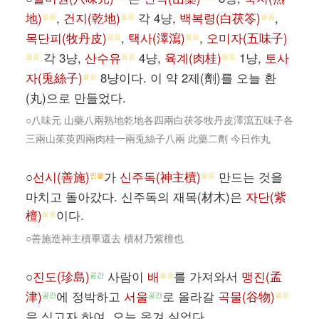
地)
,
건지(乾地)
각 4냥,
백복령(白茯笭)
,
물품
물품
물품
목단피(牧丹皮)
,
택사(澤瀉)
,
오미자(五味子)
물품
물품
각 3냥,
산수유
4냥,
육계(肉桂)
1냥,
토사
물품
물품
물품
자(兎絲子)
8냥이다. 이 약 2제(劑)를 오늘 환
물품
(丸)으로 만들었다.
○八味元 山藥八兩熟地乾地各四兩白茯笭牧丹皮澤瀉五味子各
三兩山茱萸四兩肉桂一兩兎絲子八兩 此藥二劑 今日作丸
○
선시(善施)
가
신주독(神主櫝)
만드는 것을
인물
물품
마치고 돌아갔다. 신주독의 재목(材木)은
자단(紫
檀)
이다.
물품
○善施造神主櫝畢還去 櫝材乃紫檀也
○
진도(珍島)
사람이
배
를 가져와서
맹진(孟
공간
물품
津)
에 정박하고
서울
로 올라갈
곡물(谷物)
공간
공간
물품
을 싣고자 하여, 오늘 옮겨 실었다.