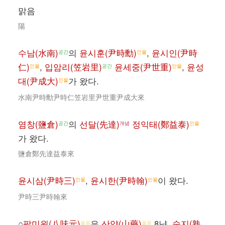
맑음
陽
수남(水南)
의
윤시훈(尹時勳)
,
윤시인(尹時
공간
인물
仁)
,
입암리(笠岩里)
윤세중(尹世重)
,
윤성
인물
공간
인물
대(尹成大)
가 왔다.
인물
水南尹時勳尹時仁笠岩里尹世重尹成大來
염창(鹽倉)
의
선달(先達)
정익태(鄭益泰)
공간
개념
인물
가 왔다.
鹽倉鄭先達益泰來
윤시삼(尹時三)
,
윤시한(尹時翰)
이 왔다.
인물
인물
尹時三尹時翰來
○
팔미원(八味元)
은
산약(山藥)
8냥,
숙지(熟
물품
물품