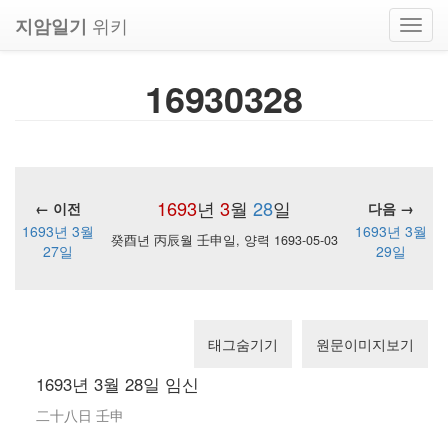
위키
지암일기
Toggl
navig
16930328
1693
년
3
월
28
일
← 이전
다음 →
1693년 3월
1693년 3월
癸酉년 丙辰월 壬申일, 양력 1693-05-03
27일
29일
태그숨기기
원문이미지보기
1693년 3월 28일 임신
二十八日 壬申