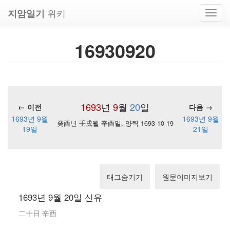
위키
지암일기
Toggl
navig
16930920
1693
년
9
월
20
일
← 이전
다음 →
1693년 9월
1693년 9월
癸酉년 壬戌월 辛酉일, 양력 1693-10-19
19일
21일
태그숨기기
원문이미지보기
1693년 9월 20일 신유
二十日 辛酉