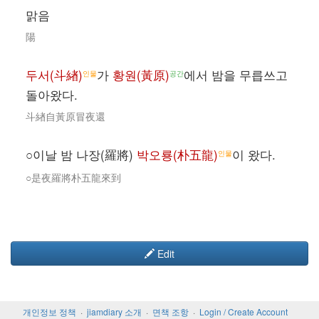
맑음
陽
두서(斗緖)
가
황원(黃原)
에서 밤을 무릅쓰고
인물
공간
돌아왔다.
斗緖自黃原冒夜還
○이날 밤 나장(羅將)
박오룡(朴五龍)
이 왔다.
인물
○是夜羅將朴五龍來到
Edit
개인정보 정책
jiamdiary 소개
면책 조항
Login / Create Account