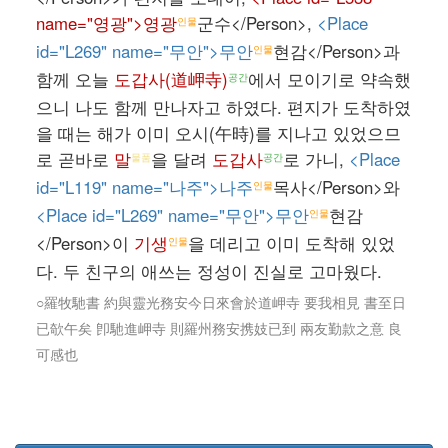
name="영광">영광
군수</Person>,
<Place
인물
id="L269" name="무안">무안
현감</Person>과
인물
함께 오늘
도갑사(道岬寺)
에서 모이기로 약속했
공간
으니 나도 함께 만나자고 하였다. 편지가 도착하였
을 때는 해가 이미 오시(午時)를 지나고 있었으므
로 곧바로
말
을 달려
도갑사
로 가니,
<Place
물품
공간
id="L119" name="나주">나주
목사</Person>와
인물
<Place id="L269" name="무안">무안
현감
인물
</Person>이
기생
을 데리고 이미 도착해 있었
인물
다. 두 친구의 애쓰는 정성이 진실로 고마웠다.
○羅牧馳書 約與靈光務安今日來會於道岬寺 要我相見 書至日
已欹午矣 卽馳進岬寺 則羅州務安携妓已到 兩友勤款之意 良
可感也