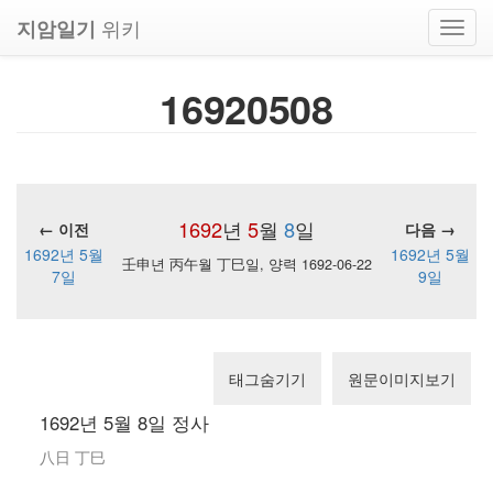
위키
지암일기
Toggl
navig
16920508
1692
년
5
월
8
일
← 이전
다음 →
1692년 5월
1692년 5월
壬申년 丙午월 丁巳일, 양력 1692-06-22
7일
9일
태그숨기기
원문이미지보기
1692년 5월 8일 정사
八日 丁巳