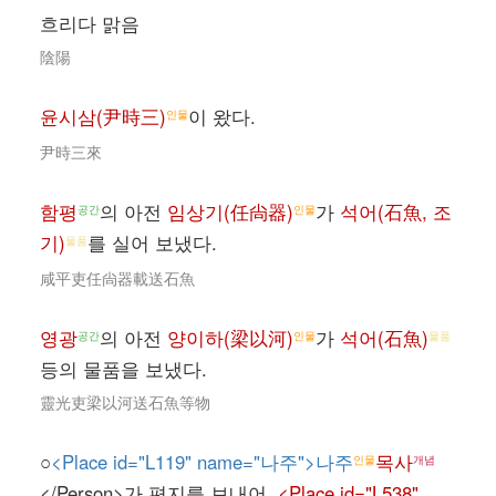
흐리다 맑음
陰陽
윤시삼(尹時三)
이 왔다.
인물
尹時三來
함평
의 아전
임상기(任尙器)
가
석어(石魚, 조
공간
인물
기)
를 실어 보냈다.
물품
咸平吏任尙器載送石魚
영광
의 아전
양이하(梁以河)
가
석어(石魚)
공간
인물
물품
등의 물품을 보냈다.
靈光吏梁以河送石魚等物
○
<Place id="L119" name="나주">나주
목사
인물
개념
</Person>가 편지를 보내어,
<Place id="L538"