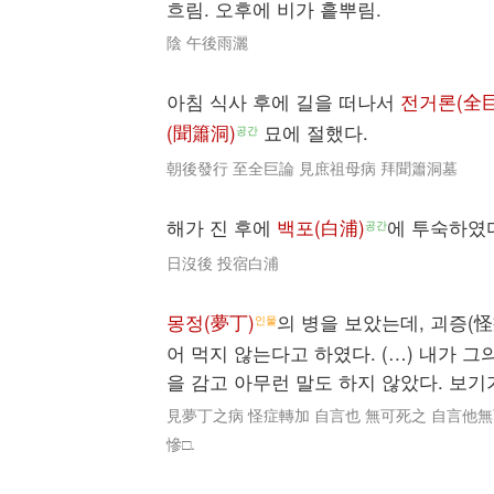
흐림. 오후에 비가 흩뿌림.
陰 午後雨灑
아침 식사 후에 길을 떠나서
전거론(全
(聞簫洞)
묘에 절했다.
공간
朝後發行 至全巨論 見庶祖母病 拜聞簫洞墓
해가 진 후에
백포(白浦)
에 투숙하였
공간
日沒後 投宿白浦
몽정(夢丁)
의 병을 보았는데, 괴증(怪
인물
어 먹지 않는다고 하였다. (…) 내가 그
을 감고 아무런 말도 하지 않았다. 보기
見夢丁之病 怪症轉加 自言也 無可死之 自言他無可死
慘□.