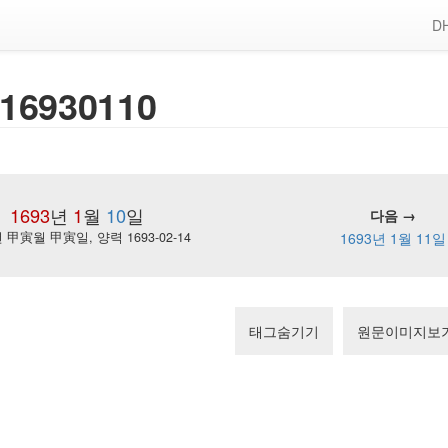
DH
16930110
1693
년
1
월
10
일
다음 →
甲寅월 甲寅일, 양력 1693-02-14
1693년 1월 11일
태그숨기기
원문이미지보