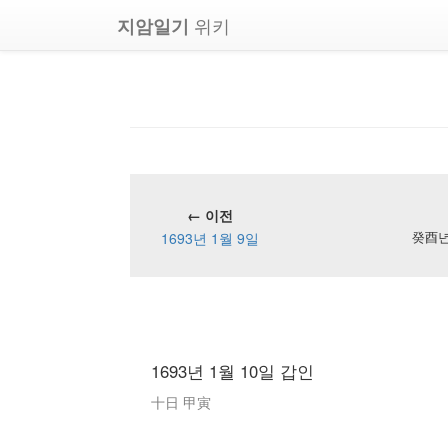
위키
지암일기
← 이전
1693년 1월 9일
癸酉년 
1693년 1월 10일 갑인
十日 甲寅