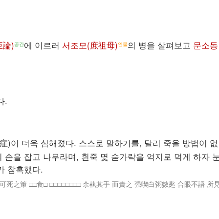
巨論)
에 이르러
서조모(庶祖母)
의 병을 살펴보고
문소동
공간
인물
다.
症)이 더욱 심해졌다. 스스로 말하기를, 달리 죽을 방법이 없
의 손을 잡고 나무라며, 흰죽 몇 숟가락을 억지로 먹게 하자 
가 참혹했다.
之策 □□食□ □□□□□□□□ 余執其手 而責之 强喫白粥數匙 合眼不語 所