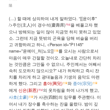
陽
(…) 할 때에 상의하여 내게 말하였다. “[[윤이후"
/>주인(主人)이 경수석(慶壽席)
을 베풀고자 했
개념
으나 방해되는 일이 많아 지금껏 하지 못하고 있었
소. 그런데 지금 뜻밖의 곤욕을 당해 벼슬을 버리
고 귀향하려고 하니, <Person id="P1145"
name="윤예미_처|노모]]
를 모시는 사람으로서
인물
마음이 매우 간절할 것이오. 오늘내로 간단히 차리
는 것만큼은 그만둘 수 없으니, 주인께서는 어째서
속히 도모하지 않으시오?” 내가 허락하고 즉시 잔
치를 차리게 하고 광대놀음과 기생의 음악도 마련
하게 했다. 그리고
흥아(興兒)
와
종아(宗兒)
인물
인물
에게
신은(新恩)
의 옷차림을 하여 나가게 했고,
개념
사호(士豪)
가 사관(四館)의 임무를 주관했다. 이
인물
어서 내가 장수를 축수하는 잔을 올렸다. 밤이 깊