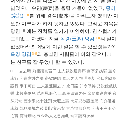
어서야 잔치를 파했다. 내가 이곳에 온 지 열 달이
넘었으나 수연(壽宴)을 올릴 겨를이 없었고,
종아
(宗兒)
를 위해 경석(慶席)을 차리고자 했지만 이
인물
또한 미루다가 하지 못하고 있었다. 그리고 치욕을
당한 후에는 잔치를 열기가 미안하여, 한스럽기가
그지없던 차였다. 지금
옥경(玉卿) 영감
의 말이
인물
없었더라면 어떻게 이런 일을 할 수 있었겠는가?
옥경 영감
의 충실한 사람됨이 이와 같으니, 나
인물
는 친구를 잘 두었다 할 수 있겠다.
□…□去之時 乃相議而言曰 主人欲設慶壽席 而事多妨碍 至今
未行 今遭意外之辱 必欲解歸 奉老之人 情理殊切 今日內從略
設行 事不可已 主人盍速圖之乎 余曰諾 卽令供具 乃設優戱妓
樂 出興宗兩兒 爲新恩服色 士豪主四館之任 余仍奉進壽酌 夜
深乃罷 蓋余來此十餘朔 未暇上壽 爲宗兒欲設慶席 而亦遷延
未就 旣見辱境之後 則設宴未安 方爲恨無窮矣 今者不有玉令
之言 何能辦此 玉令爲人之忠如此 吾可謂有友矣