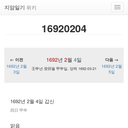
위키
지암일기
Toggl
navig
16920204
1692
년
2
월
4
일
← 이전
다음 →
1692년 2월
1692년 2월
壬申년 癸卯월 甲申일, 양력 1692-03-21
3일
5일
1692년 2월 4일 갑신
四日 甲申
맑음