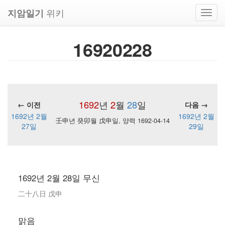
위키
지암일기
Toggl
navig
16920228
1692
년
2
월
28
일
← 이전
다음 →
1692년 2월
1692년 2월
壬申년 癸卯월 戊申일, 양력 1692-04-14
27일
29일
1692년 2월 28일 무신
二十八日 戊申
맑음