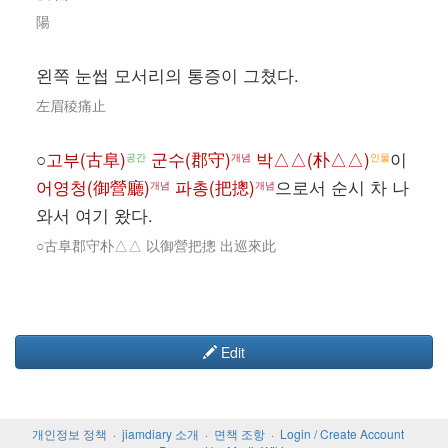
陽
왼쪽 눈썹 모서리의 통증이 그쳤다.
左眉稜痛止
○
고부(古阜)
군수(郡守)
박△△(朴△△)
이
공간
개념
인물
어영청(御營廳)
파총(把摠)
으로서 순시 차 나
개념
개념
와서 여기 왔다.
○古阜郡守朴△△ 以御營把摠 出巡來此
Edit
개인정보 정책
jiamdiary 소개
면책 조항
Login / Create Account