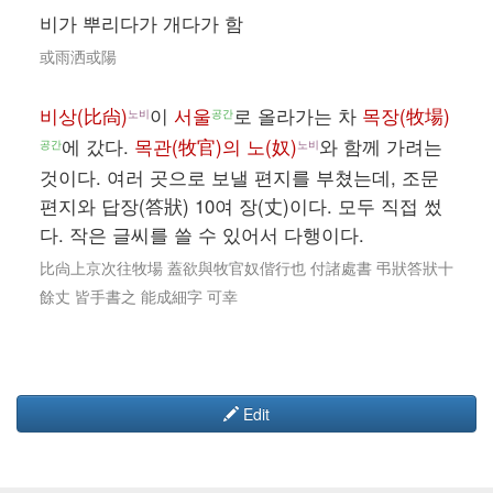
비가 뿌리다가 개다가 함
或雨洒或陽
비상(比尙)
이
서울
로 올라가는 차
목장(牧場)
노비
공간
에 갔다.
목관(牧官)의 노(奴)
와 함께 가려는
공간
노비
것이다. 여러 곳으로 보낼 편지를 부쳤는데, 조문
편지와 답장(答狀) 10여 장(丈)이다. 모두 직접 썼
다. 작은 글씨를 쓸 수 있어서 다행이다.
比尙上京次往牧場 蓋欲與牧官奴偕行也 付諸處書 弔狀答狀十
餘丈 皆手書之 能成細字 可幸
Edit