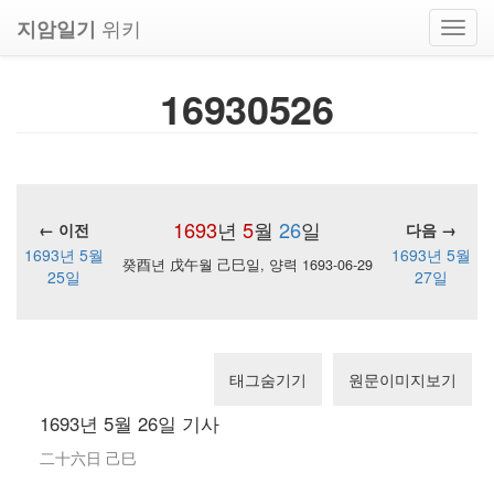
위키
지암일기
Toggl
navig
16930526
1693
년
5
월
26
일
← 이전
다음 →
1693년 5월
1693년 5월
癸酉년 戊午월 己巳일, 양력 1693-06-29
25일
27일
태그숨기기
원문이미지보기
1693년 5월 26일 기사
二十六日 己巳