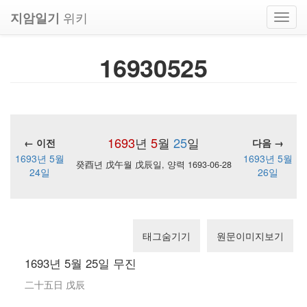
위키
지암일기
Toggl
navig
16930525
1693
년
5
월
25
일
← 이전
다음 →
1693년 5월
1693년 5월
癸酉년 戊午월 戊辰일, 양력 1693-06-28
24일
26일
태그숨기기
원문이미지보기
1693년 5월 25일 무진
二十五日 戊辰