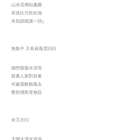
山水流傳似畵圖
若使比方於此地
未知誰能讓一頭｣
無集中 又有崔孤雲詩曰
烟巒簇簇水溶溶
鏡裏人家對碧峯
何處孤帆飽風去
瞥然飛鳥杳無踪
余又次曰
天開大澤水溶溶