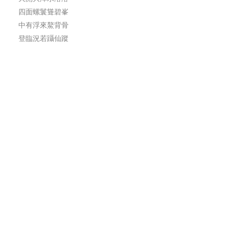
四面螺鬟聳碧峯
中有浮來鰲背骨
登臨況若躡仙蹤