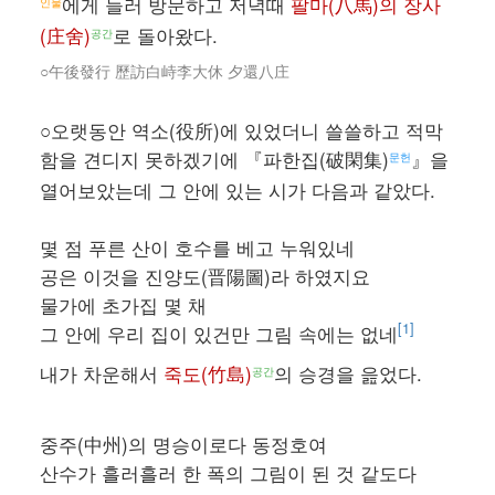
에게 들러 방문하고 저녁때
팔마(八馬)의 장사
인물
(庄舍)
로 돌아왔다.
공간
○午後發行 歷訪白峙李大休 夕還八庄
○오랫동안 역소(役所)에 있었더니 쓸쓸하고 적막
함을 견디지 못하겠기에 『파한집(破閑集)
』을
문헌
열어보았는데 그 안에 있는 시가 다음과 같았다.
몇 점 푸른 산이 호수를 베고 누워있네
공은 이것을 진양도(晋陽圖)라 하였지요
물가에 초가집 몇 채
[1]
그 안에 우리 집이 있건만 그림 속에는 없네
내가 차운해서
죽도(竹島)
의 승경을 읊었다.
공간
중주(中州)의 명승이로다 동정호여
산수가 흘러흘러 한 폭의 그림이 된 것 같도다