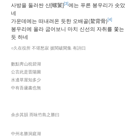
[3]
사방을 둘러싼 산[螺鬟]
에는 푸른 봉우리가 솟았
네
[4]
가운데에는 떠내려온 듯한 오배골(鰲背骨)
봉우리에 올라 굽어보니 마치 신선의 자취를 쫓는
듯 하네
○久在役所 不堪愁寂 披閱破閑集 有詩曰
數點靑山枕碧湖
公言此是晋陽圖
水邊草屋知多少
中有吾廬畵也無
余步其韻 而咏竹島之勝曰
中州名勝洞庭湖