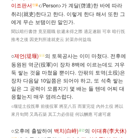
이조판서
</Person>가 계달(啓達)한 바에 따라
인물
취리(就吏)한다고 한다. 이렇게 한다 해서 또한 그
에게 무슨 보탬이란 말인가.
聞以暗行書啓 竟至罷職 欲遞未得之際 適足遂願 可幸 暗行旣
推考之後 因吏判所達就吏云 於渠亦何益哉
○
제언(堤堰)
의 토목공사는 이미 마쳤다. 전후에
물품
동원된 역군(役軍)이 장차 8백에 이르는데도 겨우
둑 쌓는 것을 마쳤을 뿐이다. 안팎의 토역(土役)은
장차 다음달 10일쯤은 되어야 하고, 또 석축 쌓는
일은 그 공력이 모름지기 몇 배는 들 텐데 어찌 대
응할는지 매우 염려스럽다.
○堰堤土役旣畢 前後役軍 將至八百 而菫完堤 內外土役 將以
來月旬間 又爲石築 其工力必倍簁 何以酬應 可慮可慮
○오후에 출발하여
백치(白峙)
의
이대휴(李大休)
공간