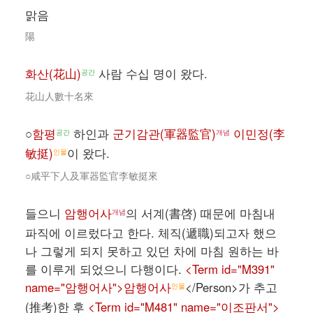
맑음
陽
화산(花山)
사람 수십 명이 왔다.
공간
花山人數十名來
○
함평
하인과
군기감관(軍器監官)
이민정(李
공간
개념
敏挺)
이 왔다.
인물
○咸平下人及軍器監官李敏挺來
들으니
암행어사
의 서계(書啓) 때문에 마침내
개념
파직에 이르렀다고 한다. 체직(遞職)되고자 했으
나 그렇게 되지 못하고 있던 차에 마침 원하는 바
를 이루게 되었으니 다행이다.
<Term id="M391"
name="암행어사">암행어사
</Person>가 추고
인물
(推考)한 후
<Term id="M481" name="이조판서">