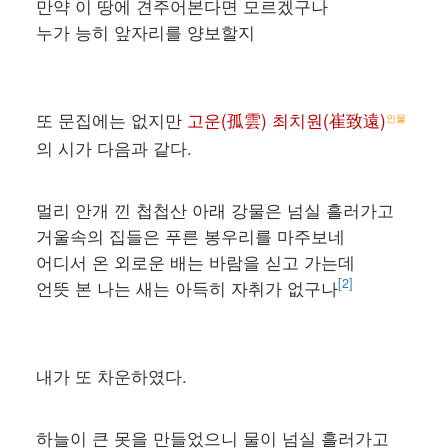
만약 이 땅에 견주어본다면 모르겠구나
누가 능히 앞자리를 양보할지
또 문집에는 없지만
고운(孤雲) 최치원(崔致遠)
인물
의 시가 다음과 같다.
멀리 안개 낀 첩첩산 아래 강물은 넘실 흘러가고
거울속의 집들은 푸른 봉우리를 마주보네
어디서 온 외로운 배는 바람을 싣고 가는데
[2]
언뜻 본 나는 새는 아득히 자취가 없구나
내가 또 차운하였다.
하늘이 큰 못을 만들었으니 물이 넘실 흘러가고