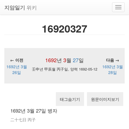
위키
지암일기
Toggl
navig
16920327
1692
년
3
월
27
일
← 이전
다음 →
1692년 3월
1692년 3월
壬申년 甲辰월 丙子일, 양력 1692-05-12
26일
28일
태그숨기기
원문이미지보기
1692년 3월 27일 병자
二十七日 丙子