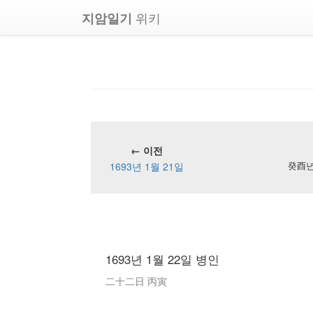
위키
지암일기
← 이전
1693년 1월 21일
癸酉년 
1693년 1월 22일 병인
二十二日 丙寅