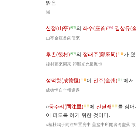
맑음
陽
산정(山亭)
의
좌수(座首)
김상유(
공간
개념
山亭金座首尙儒來
후촌(後村)
의
정래주(鄭來周)
가 
공간
인물
後村鄭來周來 卽鄭光允長胤也
성덕항(成德恒)
이
전주(全州)
에서
인물
공간
成德恒自全州還過
○
둥주리(同注里)
에
진달래
를 심어
물품
물품
이 피도록 하기 위한 것이다.
○植杜鵑于同注里置房中 盖盆中所開者將盡落 