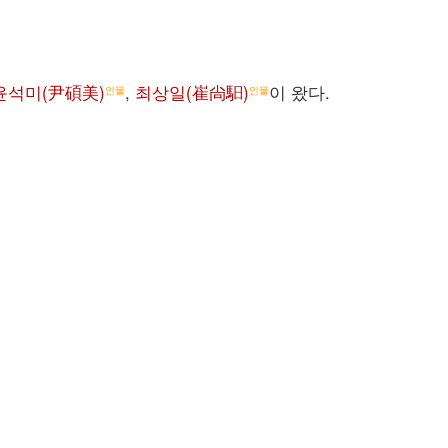
윤석미(尹碩美)
,
최상일(崔尙馹)
이 왔다.
인물
인물