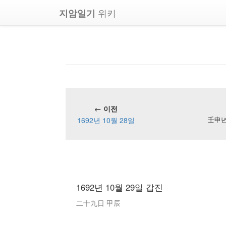
위키
지암일기
← 이전
1692년 10월 28일
壬申년 
1692년 10월 29일 갑진
二十九日 甲辰