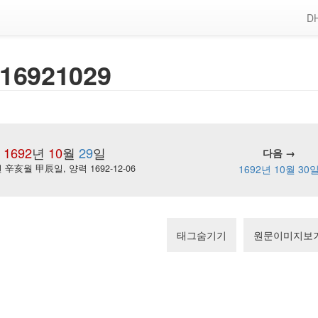
DH
16921029
1692
년
10
월
29
일
다음 →
辛亥월 甲辰일, 양력 1692-12-06
1692년 10월 30
태그숨기기
원문이미지보