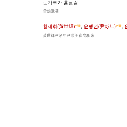
눈가루가 흩날림.
雪點飛洒
황세휘(黃世輝)
,
윤팽년(尹彭年)
,
인물
인물
黃世輝尹彭年尹碩美崔尙馹來