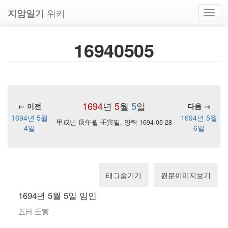
위키
지암일기
Toggl
navig
16940505
1694
년
5
월
5
일
← 이전
다음 →
1694년 5월
1694년 5월
甲戌년 庚午월 壬寅일, 양력 1694-05-28
4일
6일
태그숨기기
원문이미지보기
1694년 5월 5일 임인
五日 壬寅