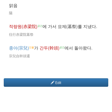
맑음
陽
적량원(赤梁院)
에 가서 묘제(墓祭)를 지냈다.
공간
往行赤梁院墓祭
종아(宗兒)
가
간두(幹頭)
에서 돌아왔다.
인물
공간
宗兒自幹頭還
Edit