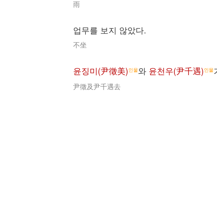
雨
업무를 보지 않았다.
不坐
윤징미(尹徵美)
와
윤천우(尹千遇)
인물
인물
尹徵及尹千遇去