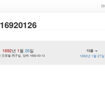
DH
16920126
1692
년
1
월
26
일
다음 →
壬寅월 丙子일, 양력 1692-03-13
1692년 1월 27일