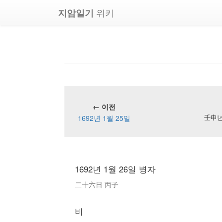
위키
지암일기
← 이전
1692년 1월 25일
壬申년 
1692년 1월 26일 병자
二十六日 丙子
비