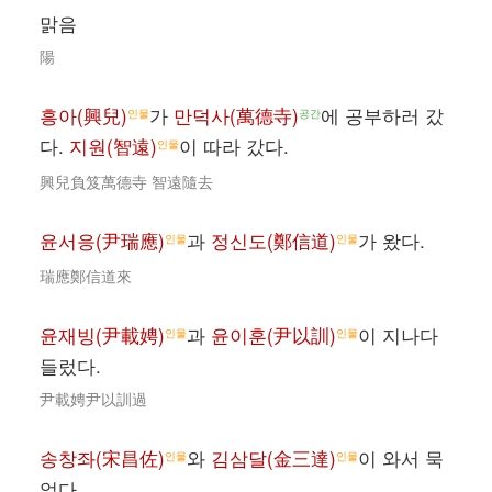
맑음
陽
흥아(興兒)
가
만덕사(萬德寺)
에 공부하러 갔
인물
공간
다.
지원(智遠)
이 따라 갔다.
인물
興兒負笈萬德寺 智遠隨去
윤서응(尹瑞應)
과
정신도(鄭信道)
가 왔다.
인물
인물
瑞應鄭信道來
윤재빙(尹載娉)
과
윤이훈(尹以訓)
이 지나다
인물
인물
들렀다.
尹載娉尹以訓過
송창좌(宋昌佐)
와
김삼달(金三達)
이 와서 묵
인물
인물
었다.