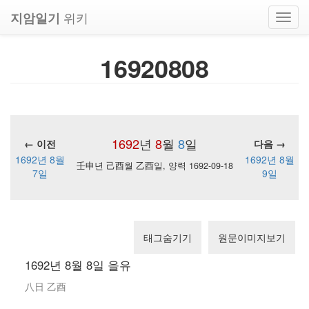
위키
지암일기
Toggl
navig
16920808
1692
년
8
월
8
일
← 이전
다음 →
1692년 8월
1692년 8월
壬申년 己酉월 乙酉일, 양력 1692-09-18
7일
9일
태그숨기기
원문이미지보기
1692년 8월 8일 을유
八日 乙酉